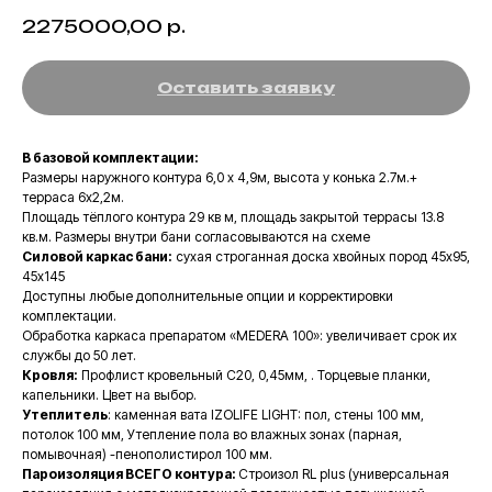
2275000,00
р.
Оставить заявку
В базовой комплектации:
Размеры наружного контура 6,0 х 4,9м, высота у конька 2.7м.+
терраса 6х2,2м.
Площадь тёплого контура 29 кв м, площадь закрытой террасы 13.8
кв.м. Размеры внутри бани согласовываются на схеме
Силовой каркас бани:
сухая строганная доска хвойных пород 45х95,
45х145
Доступны любые дополнительные опции и корректировки
комплектации.
Обработка каркаса препаратом «MEDERA 100»: увеличивает срок их
службы до 50 лет.
Кровля:
Профлист кровельный С20, 0,45мм, . Торцевые планки,
капельники. Цвет на выбор.
Утеплитель
: каменная вата IZOLIFE LIGHT: пол, стены 100 мм,
потолок 100 мм, Утепление пола во влажных зонах (парная,
помывочная) -пенополистирол 100 мм.
Пароизоляция ВСЕГО контура:
Строизол RL plus (универсальная