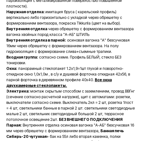
пароизоляция с метализированной поверхностью повышенной
плотности).
Наружная отделка:
имитация бруса ( карельский профиль)
вертикально либо горизонтально с укладкой через обрешетку с
формированием вентзазора, покраска Tikkurila (цвет на выбор).
Внутренняя отделка
через обрешетку с формированием вентзазора
вагонка хвойных пород класса "А-АБ" ШТИЛЬ
Внутренняя отделка в парной:
осиновая вагонка "А" безсучковая
16мм через обрешетку с формированием вентзазора. На полу
гидроизоляция с формирование слива+съемные трапики.
Входная группа:
согласно схеме. Профиль БЕЛЫЙ, стекло БЕЗ
тонировки.
Окна:
панорамный стеклопакет 1.2х1,9=1шт глухой и поворотно-
откидное окно 1,0х1,0м , в с/у и душевой форточка откидная 42х56, в
парной форточка в деревянном профиле 40х40.
Все окна
двухкамерные стеклопакеты.
Электрика:
монтаж скрытым способом с заземлением, провод ВВГнг
(сечение согласно расчетной нагрузке), щит с автоматами: розетки,
выключатели согласно схеме. Выключатель 2кл = 2 шт, розетка 1пост
= 4 шт, светильники банные в парной 2 шт. светильники светодиодные
малые 2 шт, светильник светодиодный большой 2 шт, террасное
потолочное освещение 2шт.
БЕЗ ВНЕШНЕГО ПОДКЛЮЧЕНИЯ
Парная:
Внутренняя отделка осиновая вагонка "А-АБ" безсучковая 16
мм через обрешетку с формированием вентзазора,
Банная печь
Сибирь-20 чугунная
+ бак на 55л либо вторая каменка, полки