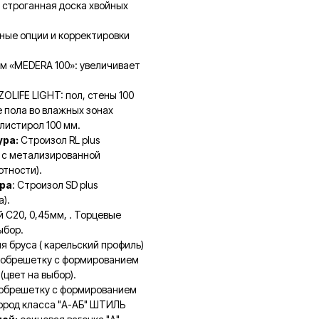
 строганная доска хвойных
ные опции и корректировки
м «MEDERA 100»: увеличивает
IZOLIFE LIGHT: пол, стены 100
е пола во влажных зонах
листирол 100 мм.
ура:
Строизол RL plus
 с метализированной
тности).
ра
: Строизол SD plus
).
 С20, 0,45мм, . Торцевые
ыбор.
я бруса ( карельский профиль)
з обрешетку с формированием
 (цвет на выбор).
обрешетку с формированием
пород класса "А-АБ" ШТИЛЬ