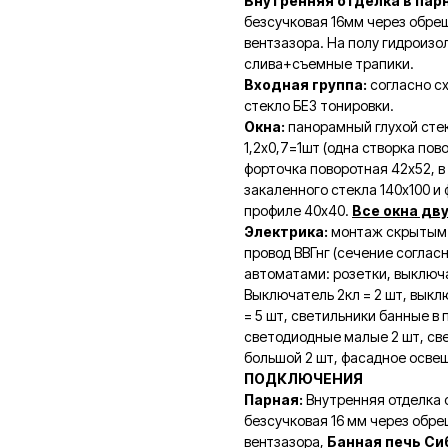
Внутренняя отделка в пар
безсучковая 16мм через обре
вентзазора. На полу гидроиз
слива+съемные трапики.
Входная группа:
согласно с
стекло БЕЗ тонировки.
Окна:
панорамный глухой стек
1,2х0,7=1шт (одна створка пов
форточка поворотная 42х52, в
закаленного стекла 140х100 и
профиле 40х40.
Все окна дв
Электрика:
монтаж скрытым 
провод ВВГнг (сечение согласн
автоматами: розетки, выключ
Выключатель 2кл = 2 шт, выкл
= 5 шт, светильники банные в 
светодиодные малые 2 шт, св
большой 2 шт, фасадное осве
ПОДКЛЮЧЕНИЯ
Парная:
Внутренняя отделка о
безсучковая 16 мм через обр
вентзазора,
Банная печь Си