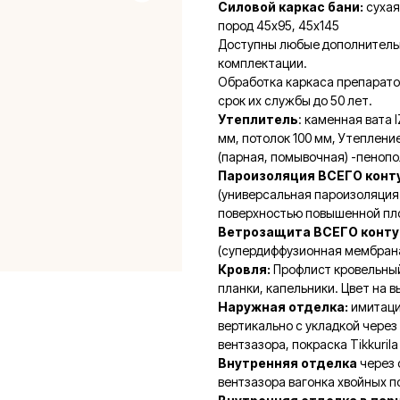
Силовой каркас бани:
сухая
пород 45х95, 45х145
Доступны любые дополнитель
комплектации.
Обработка каркаса препарато
срок их службы до 50 лет.
Утеплитель
: каменная вата 
мм, потолок 100 мм, Утеплени
(парная, помывочная) -пенопо
Пароизоляция ВСЕГО конт
(универсальная пароизоляция
поверхностью повышенной пло
Ветрозащита ВСЕГО конту
(супердиффузионная мембрана
Кровля:
Профлист кровельный
планки, капельники. Цвет на в
Наружная отделка:
имитаци
вертикально с укладкой чере
вентзазора, покраска Tikkurila
Внутренняя отделка
через 
вентзазора вагонка хвойных 