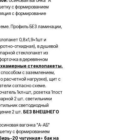
ной:
осиновая вагонка "А"
шетку с формированием
оляция с формирование
хеме. Профиль БЕЗ ламинации,
лопакет 0,8х1,9=1шт и
оротно-откидная), в душевой
 парной стеклопакет из
 форточка в деревянном
ухкамерные стеклопакеты.
способом с заземлением,
о расчетной нагрузке), щит с
атели согласно схеме.
ючатель 1кл=шт, розетка 1пост
парной 2 шт. светильники
етильник светодиодный
щение 2 шт.
БЕЗ ВНЕШНЕГО
синовая вагонка "А-АБ"
ешетку с формированием
бирь-20 чугунная
+
бак на